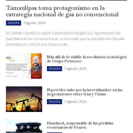
Tamaulipas toma protagonismo en la
estrategia nacional de gas no convencional
7 agosto, 2026
Artículos
El Comité Científico sobre Soberanía Energética y Yacimientos de
Gas Natural No Convencional, convocado por la presidenta Claudia
Sheinbaum, colocó a la Cuenca de...
Más allá de lo visible: la revolución tecnológica
de Grupo Petricore
7 agosto, 2026
Artículos
El petróleo sube por la incertidumbre en las
negociaciones entre Irán y Omán
7 agosto, 2026
Artículos
Huachicol, responsable de las pérdidas
económicas de Pemex