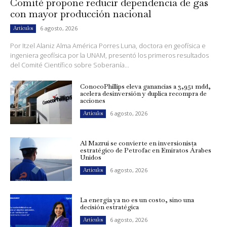
Comité propone reducir dependencia de gas
con mayor producción nacional
6 agosto, 2026
Artículos
Por Itzel Alaniz Alma América Porres Luna, doctora en geofísica e
ingeniera geofísica por la UNAM, presentó los primeros resultados
del Comité Científico sobre Soberanía...
ConocoPhillips eleva ganancias a 3,951 mdd,
acelera desinversión y duplica recompra de
acciones
6 agosto, 2026
Artículos
Al Mazrui se convierte en inversionista
estratégico de Petrofac en Emiratos Árabes
Unidos
6 agosto, 2026
Artículos
La energía ya no es un costo, sino una
decisión estratégica
6 agosto, 2026
Artículos