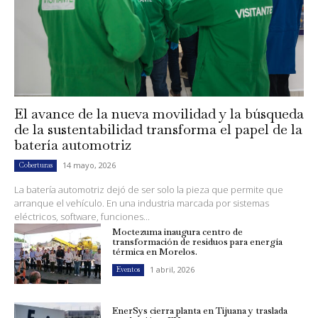
El avance de la nueva movilidad y la búsqueda
de la sustentabilidad transforma el papel de la
batería automotriz
14 mayo, 2026
Coberturas
La batería automotriz dejó de ser solo la pieza que permite que
arranque el vehículo. En una industria marcada por sistemas
eléctricos, software, funciones...
Moctezuma inaugura centro de
transformación de residuos para energía
térmica en Morelos.
1 abril, 2026
Eventos
EnerSys cierra planta en Tijuana y traslada