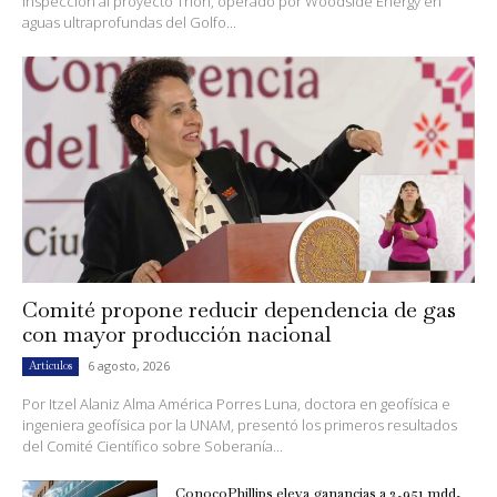
inspección al proyecto Trión, operado por Woodside Energy en
aguas ultraprofundas del Golfo...
Comité propone reducir dependencia de gas
con mayor producción nacional
6 agosto, 2026
Artículos
Por Itzel Alaniz Alma América Porres Luna, doctora en geofísica e
ingeniera geofísica por la UNAM, presentó los primeros resultados
del Comité Científico sobre Soberanía...
ConocoPhillips eleva ganancias a 3,951 mdd,