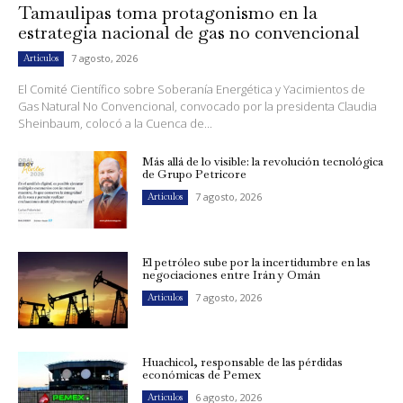
Tamaulipas toma protagonismo en la
estrategia nacional de gas no convencional
7 agosto, 2026
Artículos
El Comité Científico sobre Soberanía Energética y Yacimientos de
Gas Natural No Convencional, convocado por la presidenta Claudia
Sheinbaum, colocó a la Cuenca de...
Más allá de lo visible: la revolución tecnológica
de Grupo Petricore
7 agosto, 2026
Artículos
El petróleo sube por la incertidumbre en las
negociaciones entre Irán y Omán
7 agosto, 2026
Artículos
Huachicol, responsable de las pérdidas
económicas de Pemex
6 agosto, 2026
Artículos