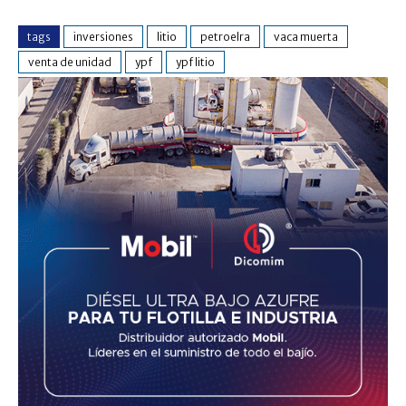
tags
inversiones
litio
petroelra
vaca muerta
venta de unidad
ypf
ypf litio