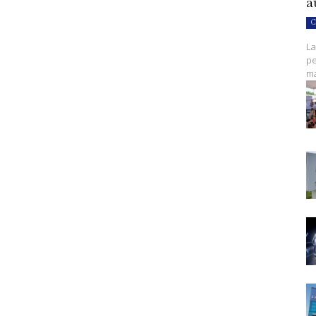
a
C
La
pe
ma