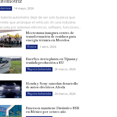
utomotriz
14 mayo, 2026
oberturas
 batería automotriz dejó de ser solo la pieza que
rmite que arranque el vehículo. En una industria
rcada por sistemas eléctricos, software, funciones...
Moctezuma inaugura centro de
transformación de residuos para
energía térmica en Morelos.
1 abril, 2026
Eventos
EnerSys cierra planta en Tijuana y
traslada producción a EU
28 marzo, 2026
Negocios Industriales
Honda y Sony cancelan desarrollo
de autos eléctricos Afeela
26 marzo, 2026
Negocios Industriales
Emerson mantiene Distintivo ESR
en México por octavo año