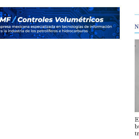
N
E
b
t