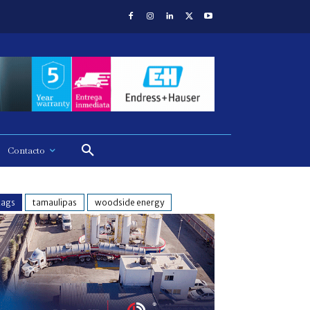
Contacto
tags
tamaulipas
woodside energy