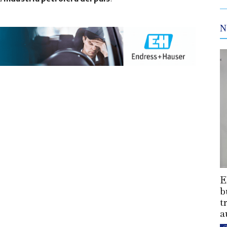
N
E
b
t
a