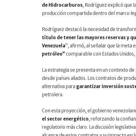
de Hidrocarburos
, Rodríguez explicó que l
producción compartida dentro del marco leg
Rodríguez destacó la necesidad de transform
título de tener las mayores reservas y q
Venezuela
”, afirmó, al señalar que la meta e
petróleo”
comparable con Estados Unidos, R
La estrategia se presenta en un contexto de 
desde países aliados. Los contratos de pro
alternativa para
garantizar inversión sost
petrolera.
Con esta proyección, el gobierno venezolan
el sector energético
, reforzando la confia
regulatorio más claro. La discusión legislati
alcance de estos contratos y su impacto en l