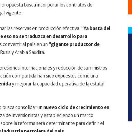
a propuesta busca incorporar los contratos de
al vigente.
ar las reservas en producción efectiva. “
Ya basta del
ue eso no se traduzca en desarrollo para
s convertir al país en un
“gigante productor de
usia y Arabia Saudita.
presiones internacionales y reducción de suministros
ducción compartida han sido expuestos como una
enida
y mejorar la capacidad operativa de la estatal
o busca consolidar un
nuevo ciclo de crecimiento en
nza de inversionistas y estableciendo un marco
va sobre la reforma será determinante para definir el
a
industria petrolera del país
.