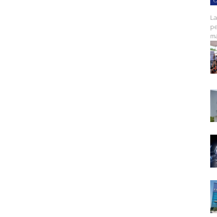
C
La
pe
ma