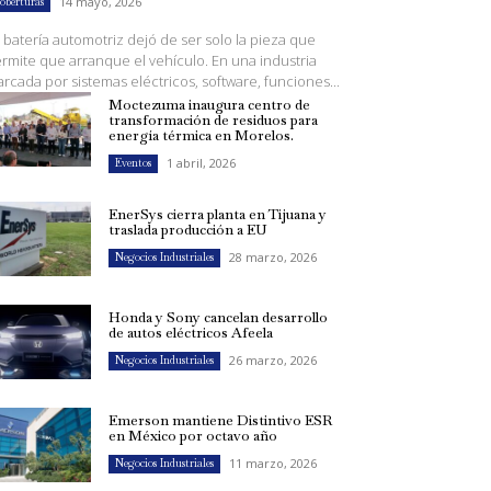
14 mayo, 2026
oberturas
 batería automotriz dejó de ser solo la pieza que
rmite que arranque el vehículo. En una industria
rcada por sistemas eléctricos, software, funciones...
Moctezuma inaugura centro de
transformación de residuos para
energía térmica en Morelos.
1 abril, 2026
Eventos
EnerSys cierra planta en Tijuana y
traslada producción a EU
28 marzo, 2026
Negocios Industriales
Honda y Sony cancelan desarrollo
de autos eléctricos Afeela
26 marzo, 2026
Negocios Industriales
Emerson mantiene Distintivo ESR
en México por octavo año
11 marzo, 2026
Negocios Industriales