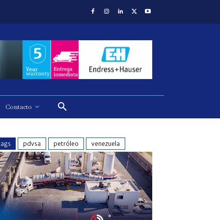
Contacto
tags
pdvsa
petróleo
venezuela