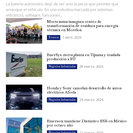
La batería automotriz dejó de ser solo la pieza que permite que
arranque el vehículo. En una industria marcada por sistemas
eléctricos, software, funciones...
Moctezuma inaugura centro de
transformación de residuos para energía
térmica en Morelos.
1 abril, 2026
Eventos
EnerSys cierra planta en Tijuana y traslada
producción a EU
28 marzo, 2026
Negocios Industriales
Honda y Sony cancelan desarrollo de autos
eléctricos Afeela
26 marzo, 2026
Negocios Industriales
Emerson mantiene Distintivo ESR en México
por octavo año
11 marzo, 2026
Negocios Industriales