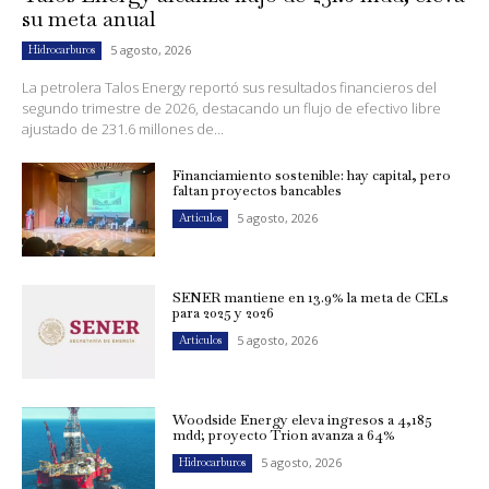
su meta anual
5 agosto, 2026
Hidrocarburos
La petrolera Talos Energy reportó sus resultados financieros del
segundo trimestre de 2026, destacando un flujo de efectivo libre
ajustado de 231.6 millones de...
Financiamiento sostenible: hay capital, pero
faltan proyectos bancables
5 agosto, 2026
Artículos
SENER mantiene en 13.9% la meta de CELs
para 2025 y 2026
5 agosto, 2026
Artículos
Woodside Energy eleva ingresos a 4,185
mdd; proyecto Trion avanza a 64%
5 agosto, 2026
Hidrocarburos