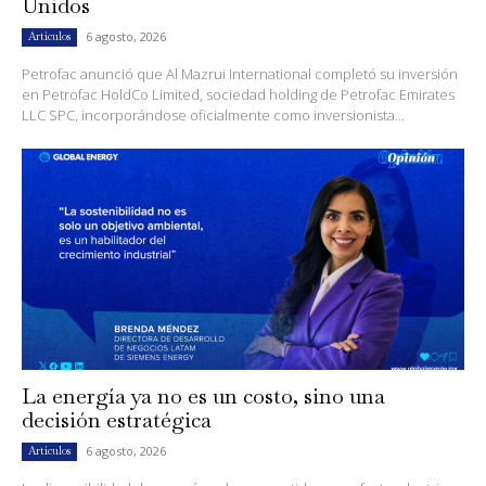
Unidos
6 agosto, 2026
Artículos
Petrofac anunció que Al Mazrui International completó su inversión
en Petrofac HoldCo Limited, sociedad holding de Petrofac Emirates
LLC SPC, incorporándose oficialmente como inversionista...
La energía ya no es un costo, sino una
decisión estratégica
6 agosto, 2026
Artículos