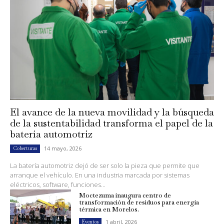
El avance de la nueva movilidad y la búsqueda
de la sustentabilidad transforma el papel de la
batería automotriz
14 mayo, 2026
Coberturas
La batería automotriz dejó de ser solo la pieza que permite que
arranque el vehículo. En una industria marcada por sistemas
eléctricos, software, funciones...
Moctezuma inaugura centro de
transformación de residuos para energía
térmica en Morelos.
1 abril, 2026
Eventos