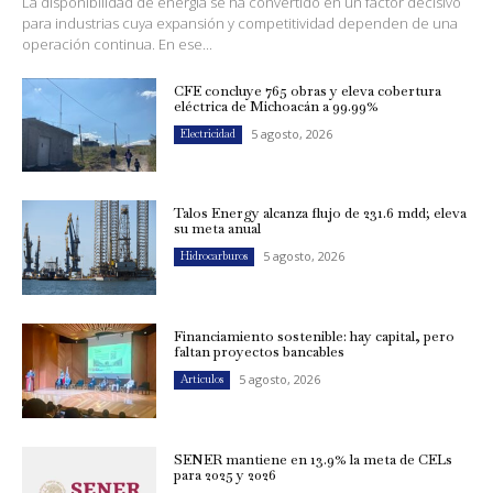
La disponibilidad de energía se ha convertido en un factor decisivo
para industrias cuya expansión y competitividad dependen de una
operación continua. En ese...
CFE concluye 765 obras y eleva cobertura
eléctrica de Michoacán a 99.99%
5 agosto, 2026
Electricidad
Talos Energy alcanza flujo de 231.6 mdd; eleva
su meta anual
5 agosto, 2026
Hidrocarburos
Financiamiento sostenible: hay capital, pero
faltan proyectos bancables
5 agosto, 2026
Artículos
SENER mantiene en 13.9% la meta de CELs
para 2025 y 2026