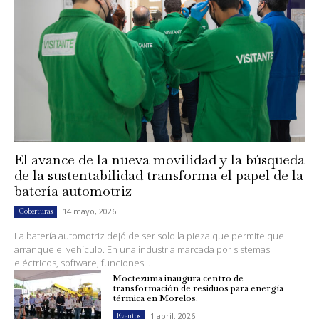
El avance de la nueva movilidad y la búsqueda
de la sustentabilidad transforma el papel de la
batería automotriz
14 mayo, 2026
Coberturas
La batería automotriz dejó de ser solo la pieza que permite que
arranque el vehículo. En una industria marcada por sistemas
eléctricos, software, funciones...
Moctezuma inaugura centro de
transformación de residuos para energía
térmica en Morelos.
1 abril, 2026
Eventos