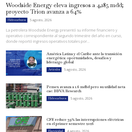
Woodside Energy eleva ingresos a 4,185 mdd;
proyecto Trion avanza a 64%
5 agosto, 2026
Hidrocarburos
La petrolera Woodside Energy presentó su informe financiero y
operativo correspondiente al segundo trimestre del año en curso,
donde reportó ingresos operativos totales por...
América Latina y el Caribe ante la transición
energética: oportunidades, desafíos y
liderazgo global
5 agosto, 2026
Artículos
Pemex avanza a 1.6 mdbd pero su utilidad neta
cae: BBVA Research
5 agosto, 2026
Hidrocarburos
CFE reduce 39% las interrupciones eléctricas
en el primer semestre 2026
4 agosto, 2026
Electricidad