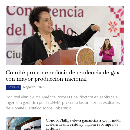
Comité propone reducir dependencia de gas
con mayor producción nacional
6 agosto, 2026
Artículos
Por Itzel Alaniz Alma América Porres Luna, doctora en geofísica e
ingeniera geofísica por la UNAM, presentó los primeros resultados
del Comité Científico sobre Soberanía...
ConocoPhillips eleva ganancias a 3,951 mdd,
acelera desinversión y duplica recompra de
acciones