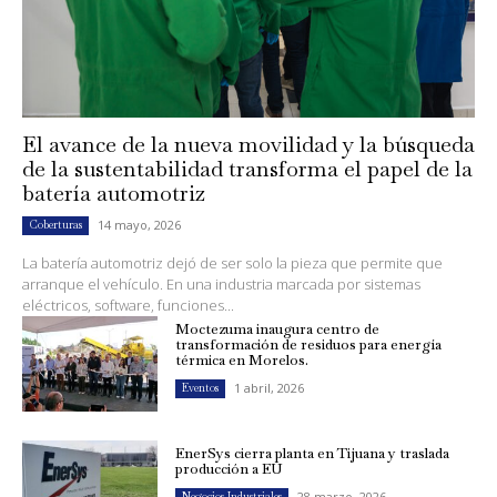
El avance de la nueva movilidad y la búsqueda
de la sustentabilidad transforma el papel de la
batería automotriz
14 mayo, 2026
Coberturas
La batería automotriz dejó de ser solo la pieza que permite que
arranque el vehículo. En una industria marcada por sistemas
eléctricos, software, funciones...
Moctezuma inaugura centro de
transformación de residuos para energía
térmica en Morelos.
1 abril, 2026
Eventos
EnerSys cierra planta en Tijuana y traslada
producción a EU
28 marzo, 2026
Negocios Industriales