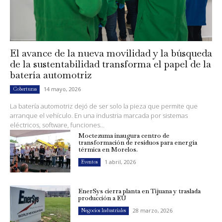
El avance de la nueva movilidad y la búsqueda
de la sustentabilidad transforma el papel de la
batería automotriz
14 mayo, 2026
Coberturas
La batería automotriz dejó de ser solo la pieza que permite que
arranque el vehículo. En una industria marcada por sistemas
eléctricos, software, funciones...
Moctezuma inaugura centro de
transformación de residuos para energía
térmica en Morelos.
1 abril, 2026
Eventos
EnerSys cierra planta en Tijuana y traslada
producción a EU
28 marzo, 2026
Negocios Industriales