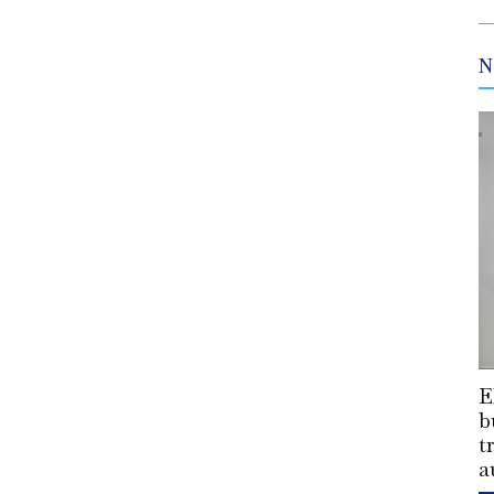
N
E
b
t
a