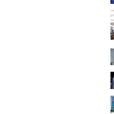
C
La
pe
ma