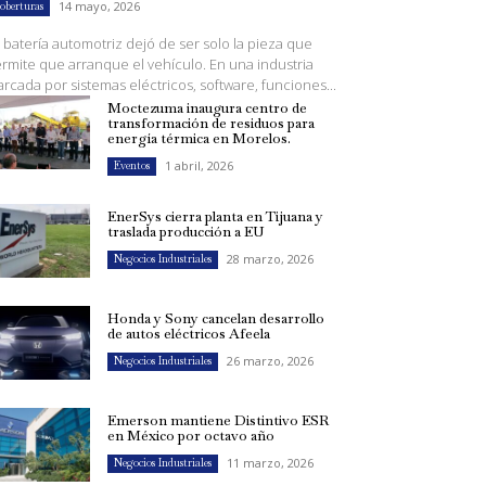
14 mayo, 2026
oberturas
 batería automotriz dejó de ser solo la pieza que
rmite que arranque el vehículo. En una industria
rcada por sistemas eléctricos, software, funciones...
Moctezuma inaugura centro de
transformación de residuos para
energía térmica en Morelos.
1 abril, 2026
Eventos
EnerSys cierra planta en Tijuana y
traslada producción a EU
28 marzo, 2026
Negocios Industriales
Honda y Sony cancelan desarrollo
de autos eléctricos Afeela
26 marzo, 2026
Negocios Industriales
Emerson mantiene Distintivo ESR
en México por octavo año
11 marzo, 2026
Negocios Industriales