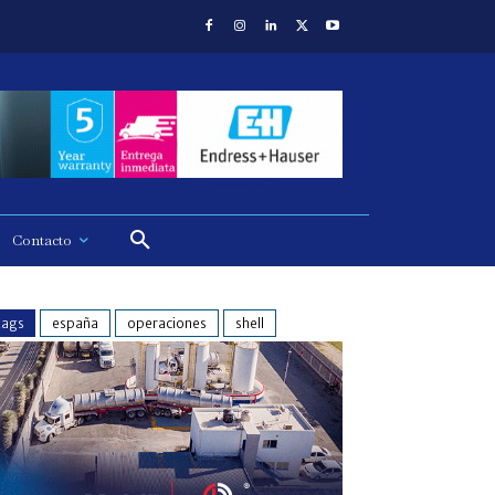
Contacto
tags
españa
operaciones
shell