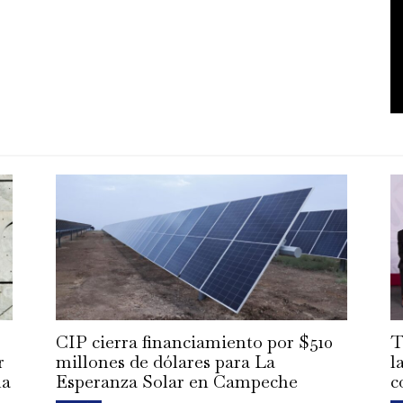
CIP cierra financiamiento por $510
T
r
millones de dólares para La
l
la
Esperanza Solar en Campeche
c