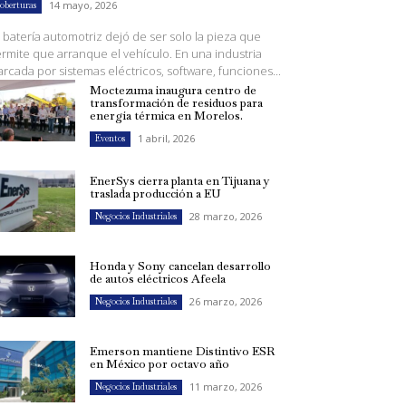
14 mayo, 2026
oberturas
 batería automotriz dejó de ser solo la pieza que
rmite que arranque el vehículo. En una industria
rcada por sistemas eléctricos, software, funciones...
Moctezuma inaugura centro de
transformación de residuos para
energía térmica en Morelos.
1 abril, 2026
Eventos
EnerSys cierra planta en Tijuana y
traslada producción a EU
28 marzo, 2026
Negocios Industriales
Honda y Sony cancelan desarrollo
de autos eléctricos Afeela
26 marzo, 2026
Negocios Industriales
Emerson mantiene Distintivo ESR
en México por octavo año
11 marzo, 2026
Negocios Industriales