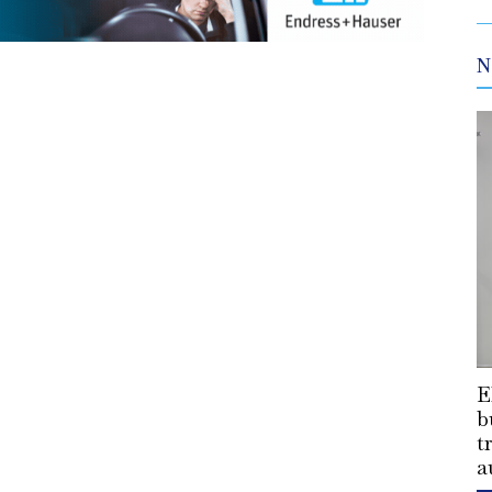
N
E
b
t
a