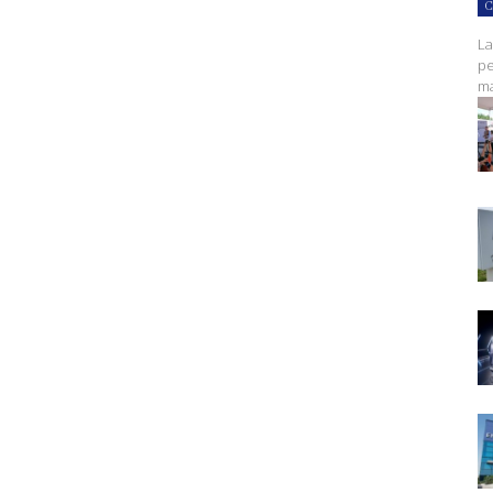
C
La
pe
ma