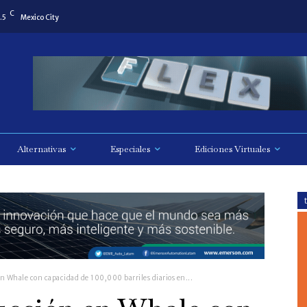
C
.5
Mexico City
Alternativas
Especiales
Ediciones Virtuales
en Whale con capacidad de 100,000 barriles diarios en...