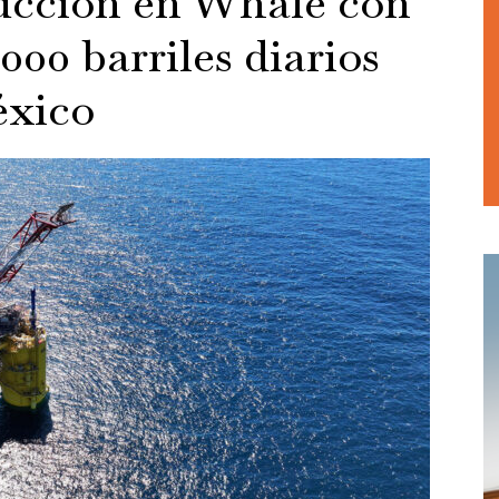
ducción en Whale con
000 barriles diarios
éxico