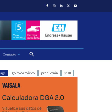
Contacto
tags
golfo de méxico
producción
shell