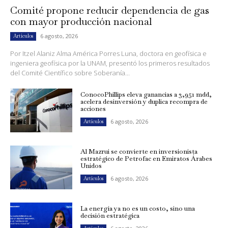
Comité propone reducir dependencia de gas
con mayor producción nacional
6 agosto, 2026
Artículos
Por Itzel Alaniz Alma América Porres Luna, doctora en geofísica e
ingeniera geofísica por la UNAM, presentó los primeros resultados
del Comité Científico sobre Soberanía...
ConocoPhillips eleva ganancias a 3,951 mdd,
acelera desinversión y duplica recompra de
acciones
6 agosto, 2026
Artículos
Al Mazrui se convierte en inversionista
estratégico de Petrofac en Emiratos Árabes
Unidos
6 agosto, 2026
Artículos
La energía ya no es un costo, sino una
decisión estratégica