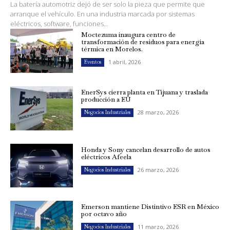
La batería automotriz dejó de ser solo la pieza que permite que
arranque el vehículo. En una industria marcada por sistemas
eléctricos, software, funciones...
Moctezuma inaugura centro de
transformación de residuos para energía
térmica en Morelos.
1 abril, 2026
Eventos
EnerSys cierra planta en Tijuana y traslada
producción a EU
28 marzo, 2026
Negocios Industriales
Honda y Sony cancelan desarrollo de autos
eléctricos Afeela
26 marzo, 2026
Negocios Industriales
Emerson mantiene Distintivo ESR en México
por octavo año
11 marzo, 2026
Negocios Industriales