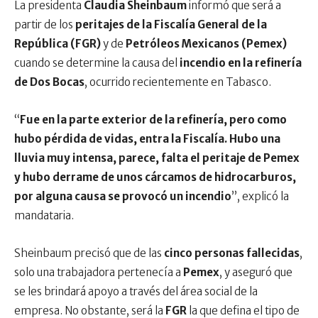
La presidenta
Claudia Sheinbaum
informó que será a
partir de los
peritajes de la Fiscalía General de la
República (FGR)
y de
Petróleos Mexicanos (Pemex)
cuando se determine la causa del
incendio en la refinería
de Dos Bocas
, ocurrido recientemente en Tabasco.
“
Fue en la parte exterior de la refinería, pero como
hubo pérdida de vidas, entra la Fiscalía. Hubo una
lluvia muy intensa, parece, falta el peritaje de Pemex
y hubo derrame de unos cárcamos de hidrocarburos,
por alguna causa se provocó un incendio
”, explicó la
mandataria.
Sheinbaum precisó que de las
cinco personas fallecidas
,
solo una trabajadora pertenecía a
Pemex
, y aseguró que
se les brindará apoyo a través del área social de la
empresa. No obstante, será la
FGR
la que defina el tipo de