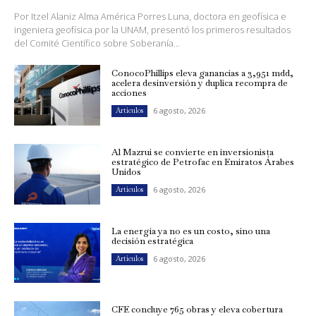
Por Itzel Alaniz Alma América Porres Luna, doctora en geofísica e
ingeniera geofísica por la UNAM, presentó los primeros resultados
del Comité Científico sobre Soberanía...
ConocoPhillips eleva ganancias a 3,951 mdd,
acelera desinversión y duplica recompra de
acciones
6 agosto, 2026
Artículos
Al Mazrui se convierte en inversionista
estratégico de Petrofac en Emiratos Árabes
Unidos
6 agosto, 2026
Artículos
La energía ya no es un costo, sino una
decisión estratégica
6 agosto, 2026
Artículos
CFE concluye 765 obras y eleva cobertura