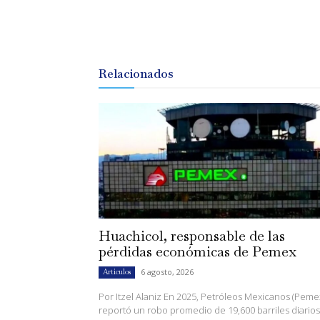
Relacionados
Huachicol, responsable de las
pérdidas económicas de Pemex
6 agosto, 2026
Artículos
Por Itzel Alaniz En 2025, Petróleos Mexicanos (Peme
reportó un robo promedio de 19,600 barriles diarios