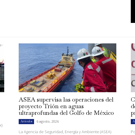
ASEA supervisa las operaciones del
C
proyecto Trión en aguas
d
ultraprofundas del Golfo de México
p
6 agosto, 2026
Artículos
A
x)
La Agencia de Seguridad, Energía y Ambiente (ASEA)
Po