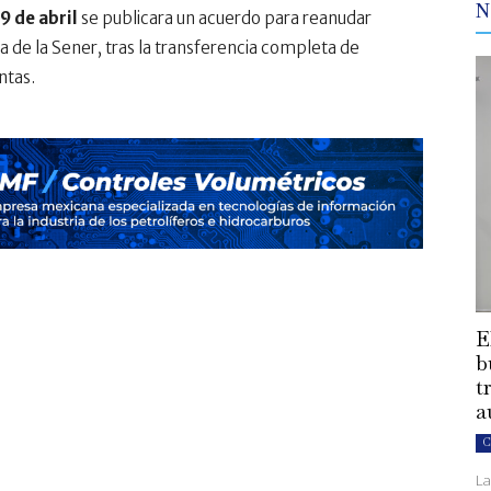
N
9 de abril
se publicara un acuerdo para reanudar
 de la Sener, tras la transferencia completa de
ntas.
E
b
t
a
C
La