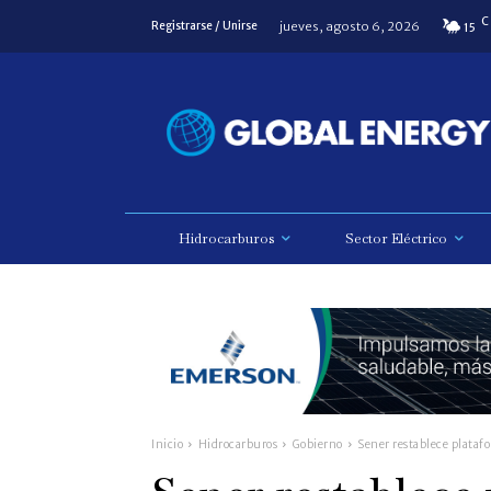
C
jueves, agosto 6, 2026
Registrarse / Unirse
15
Hidrocarburos
Sector Eléctrico
Inicio
Hidrocarburos
Gobierno
Sener restablece plataf