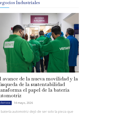
egocios Industriales
l avance de la nueva movilidad y la
úsqueda de la sustentabilidad
ransforma el papel de la batería
utomotriz
14 mayo, 2026
oberturas
 batería automotriz dejó de ser solo la pieza que