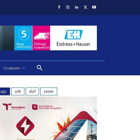
Contacto
tags
cnh
dof
sener