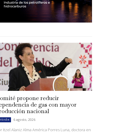
omité propone reducir
ependencia de gas con mayor
roducción nacional
6 agosto, 2026
rtículos
r Itzel Alaniz Alma América Porres Luna, doctora en