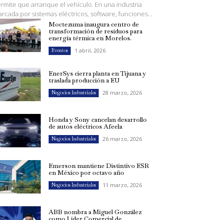
rmite que arranque el vehículo. En una industria
rcada por sistemas eléctricos, software, funciones...
Moctezuma inaugura centro de
transformación de residuos para
energía térmica en Morelos.
1 abril, 2026
Eventos
EnerSys cierra planta en Tijuana y
traslada producción a EU
28 marzo, 2026
Negocios Industriales
Honda y Sony cancelan desarrollo
de autos eléctricos Afeela
26 marzo, 2026
Negocios Industriales
Emerson mantiene Distintivo ESR
en México por octavo año
11 marzo, 2026
Negocios Industriales
ABB nombra a Miguel González
como Líder Comercial de