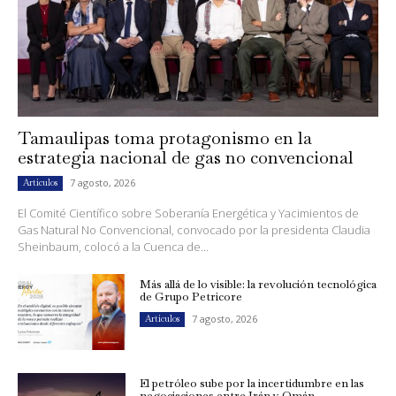
Tamaulipas toma protagonismo en la
estrategia nacional de gas no convencional
7 agosto, 2026
Artículos
El Comité Científico sobre Soberanía Energética y Yacimientos de
Gas Natural No Convencional, convocado por la presidenta Claudia
Sheinbaum, colocó a la Cuenca de...
Más allá de lo visible: la revolución tecnológica
de Grupo Petricore
7 agosto, 2026
Artículos
El petróleo sube por la incertidumbre en las
negociaciones entre Irán y Omán