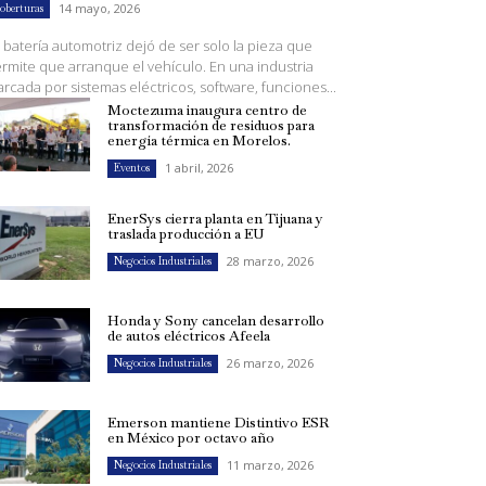
14 mayo, 2026
oberturas
 batería automotriz dejó de ser solo la pieza que
rmite que arranque el vehículo. En una industria
rcada por sistemas eléctricos, software, funciones...
Moctezuma inaugura centro de
transformación de residuos para
energía térmica en Morelos.
1 abril, 2026
Eventos
EnerSys cierra planta en Tijuana y
traslada producción a EU
28 marzo, 2026
Negocios Industriales
Honda y Sony cancelan desarrollo
de autos eléctricos Afeela
26 marzo, 2026
Negocios Industriales
Emerson mantiene Distintivo ESR
en México por octavo año
11 marzo, 2026
Negocios Industriales