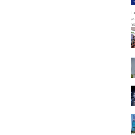
C
La
pe
ma