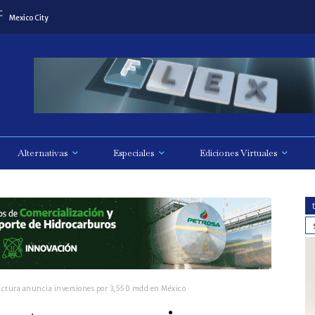
C
Mexico City
Alternativas
Especiales
Ediciones Virtuales
ctura anuncia inversiones por 3,550 mdd en México