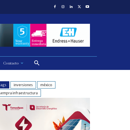
Contacto
tags
inversiones
méxico
sempra infraestructura