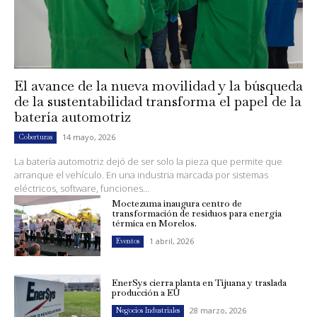
El avance de la nueva movilidad y la búsqueda
de la sustentabilidad transforma el papel de la
batería automotriz
14 mayo, 2026
Coberturas
La batería automotriz dejó de ser solo la pieza que permite que
arranque el vehículo. En una industria marcada por sistemas
eléctricos, software, funciones...
Moctezuma inaugura centro de
transformación de residuos para energía
térmica en Morelos.
1 abril, 2026
Eventos
EnerSys cierra planta en Tijuana y traslada
producción a EU
28 marzo, 2026
Negocios Industriales