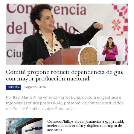
Comité propone reducir dependencia de gas
con mayor producción nacional
6 agosto, 2026
Artículos
Por Itzel Alaniz Alma América Porres Luna, doctora en geofísica e
ingeniera geofísica por la UNAM, presentó los primeros resultados
del Comité Científico sobre Soberanía...
ConocoPhillips eleva ganancias a 3,951 mdd,
acelera desinversión y duplica recompra de
acciones