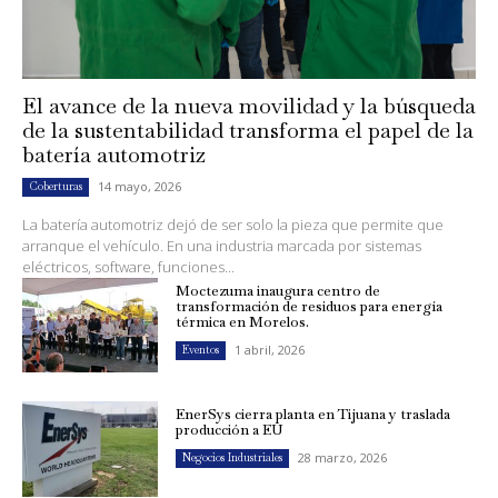
El avance de la nueva movilidad y la búsqueda
de la sustentabilidad transforma el papel de la
batería automotriz
14 mayo, 2026
Coberturas
La batería automotriz dejó de ser solo la pieza que permite que
arranque el vehículo. En una industria marcada por sistemas
eléctricos, software, funciones...
Moctezuma inaugura centro de
transformación de residuos para energía
térmica en Morelos.
1 abril, 2026
Eventos
EnerSys cierra planta en Tijuana y traslada
producción a EU
28 marzo, 2026
Negocios Industriales