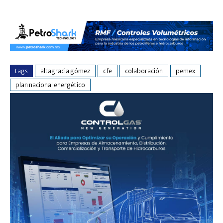
tags
altagracia gómez
cfe
colaboración
pemex
plan nacional energético