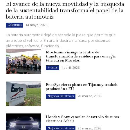
El avance de la nueva movilidad y la búsqueda
de la sustentabilidad transforma el papel de la
batería automotriz
14 mayo, 2026
Coberturas
La batería automotriz dejó de ser solo la pieza que permite que
arranque el vehículo. En una industria marcada por sistemas
eléctricos, software, funciones...
Moctezuma inaugura centro de
transformación de residuos para energía
térmica en Morelos.
1 abril, 2026
Eventos
EnerSys cierra planta en Tijuana y traslada
producción a EU
28 marzo, 2026
Negocios Industriales
Honda y Sony cancelan desarrollo de autos
eléctricos Afeela
26 marzo, 2026
Negocios Industriales