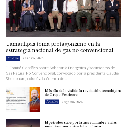
Tamaulipas toma protagonismo en la
estrategia nacional de gas no convencional
7 agosto, 2026
Artículos
El Comité Científico sobre Soberanía Energética y Yacimientos de
Gas Natural No Convencional, convocado por la presidenta Claudia
Sheinbaum, colocó a la Cuenca de...
Más allá de lo visible: la revolución tecnológica
de Grupo Petricore
7 agosto, 2026
Artículos
El petróleo sube por la incertidumbre en las
negociaciones entre Irán y Omán