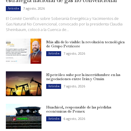
estrategia nacional de gas no convencional
7 agosto, 2026
Artículos
El Comité Científico sobre Soberanía Energética y Yacimientos de
Gas Natural No Convencional, convocado por la presidenta Claudia
Sheinbaum, colocó a la Cuenca de...
Más allá de lo visible: la revolución tecnológica
de Grupo Petricore
7 agosto, 2026
Artículos
El petróleo sube por la incertidumbre en las
negociaciones entre Irán y Omán
7 agosto, 2026
Artículos
Huachicol, responsable de las pérdidas
económicas de Pemex
6 agosto, 2026
Artículos