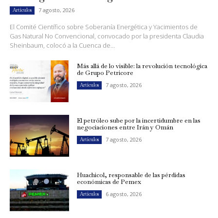
7 agosto, 2026
Artículos
El Comité Científico sobre Soberanía Energética y Yacimientos de
Gas Natural No Convencional, convocado por la presidenta Claudia
Sheinbaum, colocó a la Cuenca de...
Más allá de lo visible: la revolución tecnológica
de Grupo Petricore
7 agosto, 2026
Artículos
El petróleo sube por la incertidumbre en las
negociaciones entre Irán y Omán
7 agosto, 2026
Artículos
Huachicol, responsable de las pérdidas
económicas de Pemex
6 agosto, 2026
Artículos