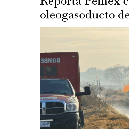
Reporta Pemex c
oleogasoducto d