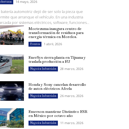
14 mayo, 2026
oberturas
 batería automotriz dejó de ser solo la pieza que
rmite que arranque el vehículo. En una industria
rcada por sistemas eléctricos, software, funciones...
Moctezuma inaugura centro de
transformación de residuos para
energía térmica en Morelos.
1 abril, 2026
Eventos
EnerSys cierra planta en Tijuana y
traslada producción a EU
28 marzo, 2026
Negocios Industriales
Honda y Sony cancelan desarrollo
de autos eléctricos Afeela
26 marzo, 2026
Negocios Industriales
Emerson mantiene Distintivo ESR
en México por octavo año
11 marzo, 2026
Negocios Industriales