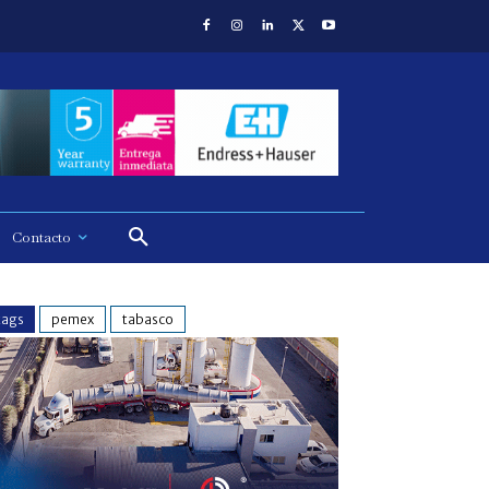
Contacto
tags
pemex
tabasco