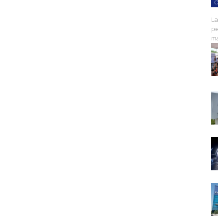
C
La
pe
ma