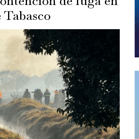
ontención de fuga en
e Tabasco