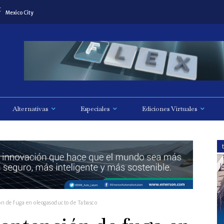
C
Mexico City
Alternativas
Especiales
Ediciones Virtuales
n de fuga en oleogasoducto de Tabasco