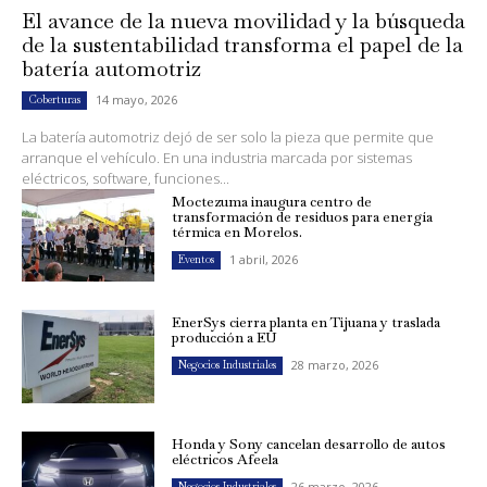
El avance de la nueva movilidad y la búsqueda
de la sustentabilidad transforma el papel de la
batería automotriz
14 mayo, 2026
Coberturas
La batería automotriz dejó de ser solo la pieza que permite que
arranque el vehículo. En una industria marcada por sistemas
eléctricos, software, funciones...
Moctezuma inaugura centro de
transformación de residuos para energía
térmica en Morelos.
1 abril, 2026
Eventos
EnerSys cierra planta en Tijuana y traslada
producción a EU
28 marzo, 2026
Negocios Industriales
Honda y Sony cancelan desarrollo de autos
eléctricos Afeela
26 marzo, 2026
Negocios Industriales