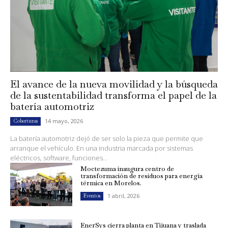
El avance de la nueva movilidad y la búsqueda
de la sustentabilidad transforma el papel de la
batería automotriz
14 mayo, 2026
Coberturas
La batería automotriz dejó de ser solo la pieza que permite que
arranque el vehículo. En una industria marcada por sistemas
eléctricos, software, funciones...
Moctezuma inaugura centro de
transformación de residuos para energía
térmica en Morelos.
1 abril, 2026
Eventos
EnerSys cierra planta en Tijuana y traslada