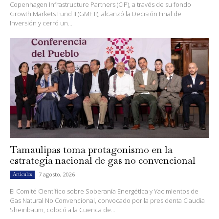
Copenhagen Infrastructure Partners (CIP), a través de su fondo
Growth Markets Fund II (GMF II), alcanzó la Decisión Final de
Inversión y cerró un...
Tamaulipas toma protagonismo en la
estrategia nacional de gas no convencional
7 agosto, 2026
Artículos
El Comité Científico sobre Soberanía Energética y Yacimientos de
Gas Natural No Convencional, convocado por la presidenta Claudia
Sheinbaum, colocó a la Cuenca de...