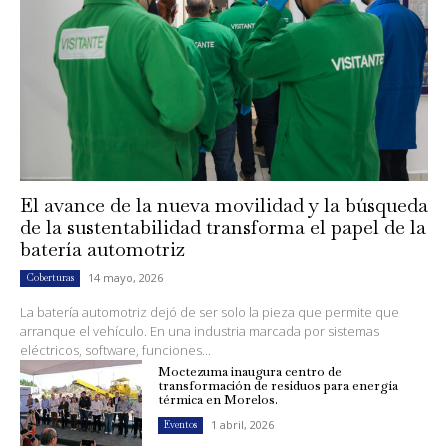
El avance de la nueva movilidad y la búsqueda
de la sustentabilidad transforma el papel de la
batería automotriz
14 mayo, 2026
Coberturas
La batería automotriz dejó de ser solo la pieza que permite que
arranque el vehículo. En una industria marcada por sistemas
eléctricos, software, funciones...
Moctezuma inaugura centro de
transformación de residuos para energía
térmica en Morelos.
1 abril, 2026
Eventos