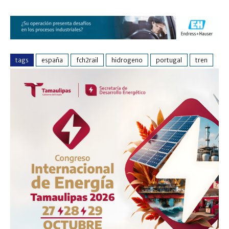
tags
españa
fch2rail
hidrogeno
portugal
tren