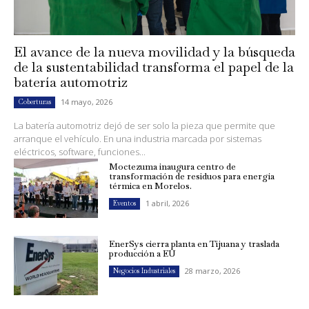
El avance de la nueva movilidad y la búsqueda
de la sustentabilidad transforma el papel de la
batería automotriz
14 mayo, 2026
Coberturas
La batería automotriz dejó de ser solo la pieza que permite que
arranque el vehículo. En una industria marcada por sistemas
eléctricos, software, funciones...
Moctezuma inaugura centro de
transformación de residuos para energía
térmica en Morelos.
1 abril, 2026
Eventos
EnerSys cierra planta en Tijuana y traslada
producción a EU
28 marzo, 2026
Negocios Industriales