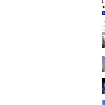
t
a
C
La
pe
ma