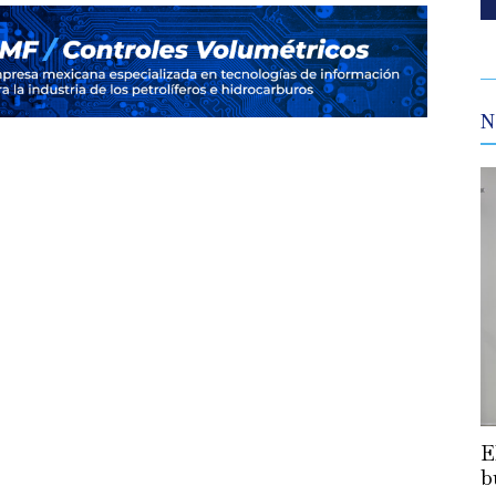
N
E
b