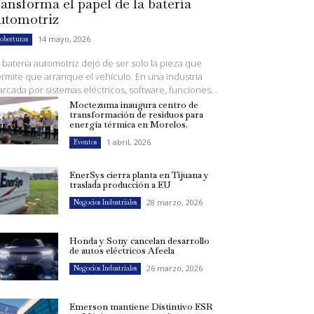
ransforma el papel de la batería
utomotriz
14 mayo, 2026
oberturas
 batería automotriz dejó de ser solo la pieza que
rmite que arranque el vehículo. En una industria
rcada por sistemas eléctricos, software, funciones...
Moctezuma inaugura centro de
transformación de residuos para
energía térmica en Morelos.
1 abril, 2026
Eventos
EnerSys cierra planta en Tijuana y
traslada producción a EU
28 marzo, 2026
Negocios Industriales
Honda y Sony cancelan desarrollo
de autos eléctricos Afeela
26 marzo, 2026
Negocios Industriales
Emerson mantiene Distintivo ESR