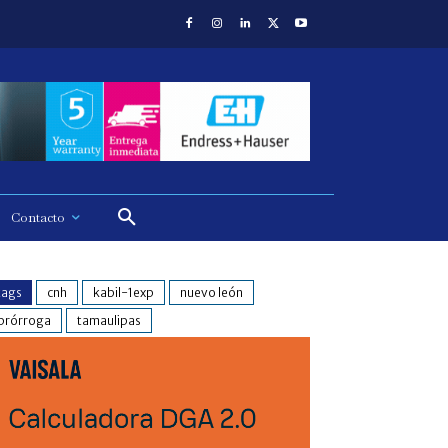
Contacto
tags
cnh
kabil-1exp
nuevo león
prórroga
tamaulipas