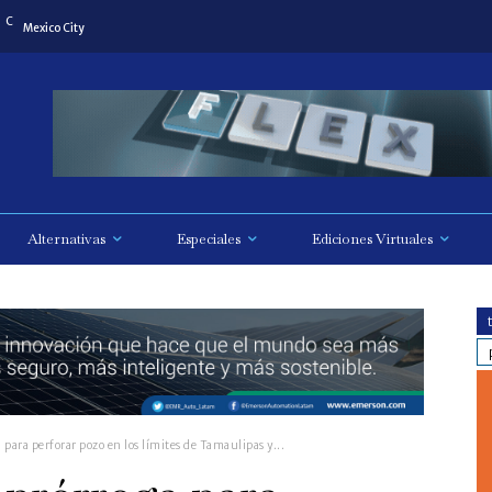
C
Mexico City
Alternativas
Especiales
Ediciones Virtuales
a para perforar pozo en los límites de Tamaulipas y...