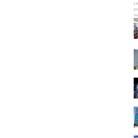
La
pe
ma