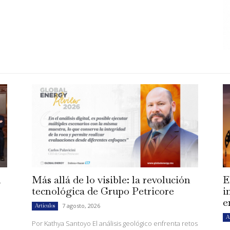
n
Más allá de lo visible: la revolución
E
tecnológica de Grupo Petricore
i
e
7 agosto, 2026
Artículos
A
Por Kathya Santoyo El análisis geológico enfrenta retos