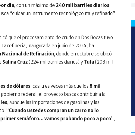
por día
, con un máximo de
240 mil barriles diarios
.
 busca “cuidar un instrumento tecnológico muy refinado”
dicó que el procesamiento de crudo en Dos Bocas tuvo
. La refinería, inaugurada en junio de 2024, ha
 Nacional de Refinación
, donde en octubre se ubicó
de
Salina Cruz
(224 mil barriles diarios) y
Tula
(208 mil
nes de dólares
, casi tres veces más que los
8 mil
obierno federal, el proyecto busca contribuir a la
bles
, aunque las importaciones de gasolinas y las
o. “
Cuando ustedes compran un carro no lo
el primer semáforo… vamos probando poco a poco
”,