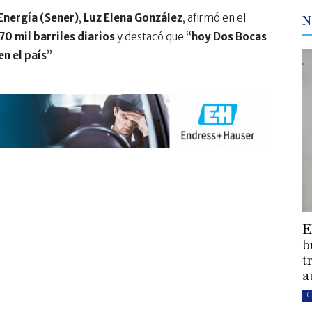
Energía (Sener)
,
Luz Elena González
, afirmó en el
N
70 mil barriles diarios
y destacó que “
hoy Dos Bocas
en el país
”
E
b
t
a
C