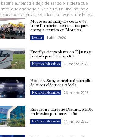
 batería automotriz dejó de ser solo la pieza que
rmite que arranque el vehículo. En una industria
rcada por sistemas eléctricos, software, funciones...
Moctezuma inaugura centro de
transformación de residuos para
energía térmica en Morelos.
1 abril, 2026
Eventos
EnerSys cierra planta en Tijuana y
traslada producción a EU
28 marzo, 2026
Negocios Industriales
Honda y Sony cancelan desarrollo
de autos eléctricos Afeela
26 marzo, 2026
Negocios Industriales
Emerson mantiene Distintivo ESR
en México por octavo año
11 marzo, 2026
Negocios Industriales