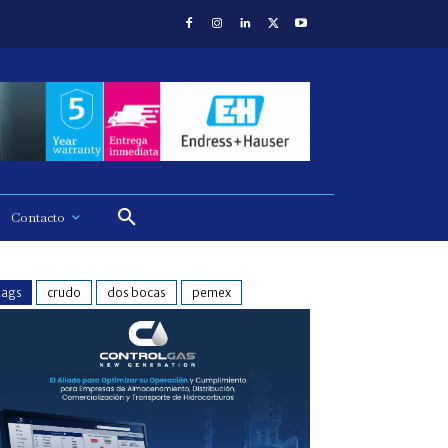
Contacto
tags
crudo
dos bocas
pemex