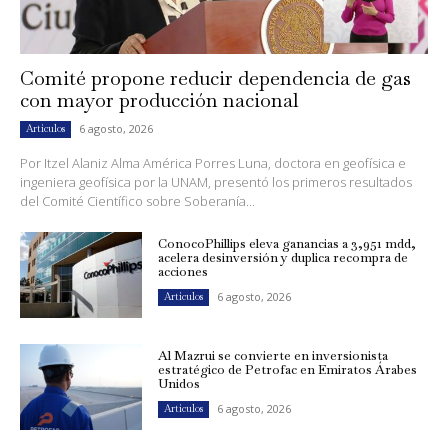
Comité propone reducir dependencia de gas
con mayor producción nacional
6 agosto, 2026
Artículos
Por Itzel Alaniz Alma América Porres Luna, doctora en geofísica e
ingeniera geofísica por la UNAM, presentó los primeros resultados
del Comité Científico sobre Soberanía...
ConocoPhillips eleva ganancias a 3,951 mdd,
acelera desinversión y duplica recompra de
acciones
6 agosto, 2026
Artículos
Al Mazrui se convierte en inversionista
estratégico de Petrofac en Emiratos Árabes
Unidos
6 agosto, 2026
Artículos