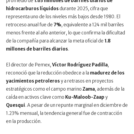
promedio de
1.63 millones de barriles diarios de
hidrocarburos líquidos
durante 2025, cifra que
representa uno de los niveles más bajos desde 1980. El
retroceso anual fue de
7%
, equivalente a 124 mil barriles
menos frente al año anterior, lo que confirma la dificultad
de la compañía para alcanzar la meta oficial de
1.8
millones de barriles diarios
.
El director de Pemex,
Víctor Rodríguez Padilla
,
reconoció que la reducción obedece a la
madurez de los
yacimientos petroleros
y a retrasos en proyectos
estratégicos como el campo marino
Zama
, además de la
caída en activos clave como
Ku-Maloob-Zaap
y
Quesqui
. A pesar de un repunte marginal en diciembre de
1.23% mensual, la tendencia general fue de contracción
en la producción.