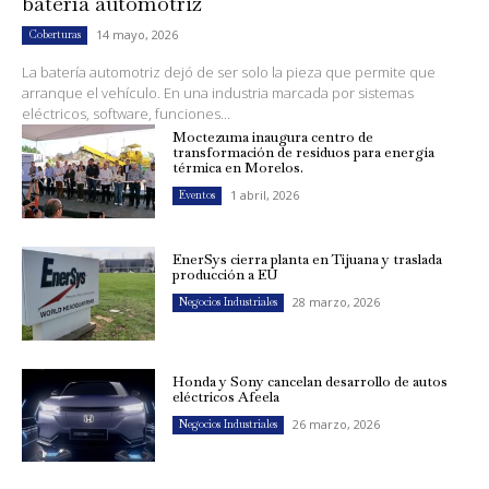
batería automotriz
14 mayo, 2026
Coberturas
La batería automotriz dejó de ser solo la pieza que permite que
arranque el vehículo. En una industria marcada por sistemas
eléctricos, software, funciones...
Moctezuma inaugura centro de
transformación de residuos para energía
térmica en Morelos.
1 abril, 2026
Eventos
EnerSys cierra planta en Tijuana y traslada
producción a EU
28 marzo, 2026
Negocios Industriales
Honda y Sony cancelan desarrollo de autos
eléctricos Afeela
26 marzo, 2026
Negocios Industriales