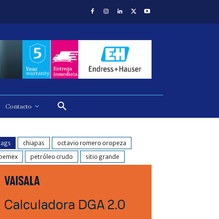
Contacto
tags
chiapas
octavio romero oropeza
pemex
petróleo crudo
sitio grande