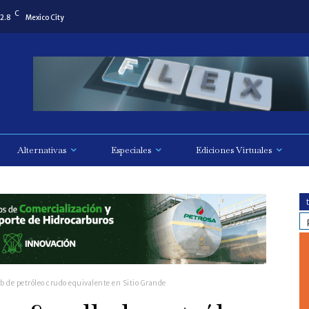
C
2.8
Mexico City
Alternativas
Especiales
Ediciones Virtuales
 de petróleo crudo equivalente en Sitio Grande