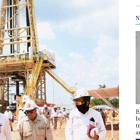
N
E
b
t
a