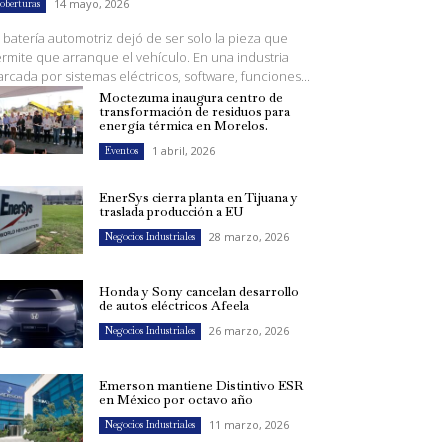
14 mayo, 2026
oberturas
 batería automotriz dejó de ser solo la pieza que
rmite que arranque el vehículo. En una industria
rcada por sistemas eléctricos, software, funciones...
Moctezuma inaugura centro de
transformación de residuos para
energía térmica en Morelos.
1 abril, 2026
Eventos
EnerSys cierra planta en Tijuana y
traslada producción a EU
28 marzo, 2026
Negocios Industriales
Honda y Sony cancelan desarrollo
de autos eléctricos Afeela
26 marzo, 2026
Negocios Industriales
Emerson mantiene Distintivo ESR
en México por octavo año
11 marzo, 2026
Negocios Industriales