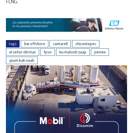
FLNG.
tags
bw offshore
cantarell
chicontepec
el señor del mar
fpso
ku maloob zaap
pemex
yuum kak naab