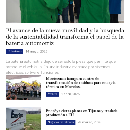
El avance de la nueva movilidad y la búsqueda
de la sustentabilidad transforma el papel de la
batería automotriz
14 mayo, 2026
Coberturas
La batería automotriz dejó de ser solo la pieza que permite que
arranque el vehículo. En una industria marcada por sistemas
eléctricos, software, funciones...
Moctezuma inaugura centro de
transformación de residuos para energía
térmica en Morelos.
1 abril, 2026
Eventos
EnerSys cierra planta en Tijuana y traslada
producción a EU
28 marzo, 2026
Negocios Industriales