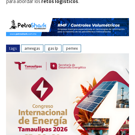
para abordar los
retos logísticos
.
tags
amexgas
gas lp
pemex