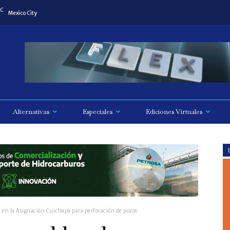
C
Mexico City
Alternativas
Especiales
Ediciones Virtuales
en la Asignación Cuichapa para perforación de pozos