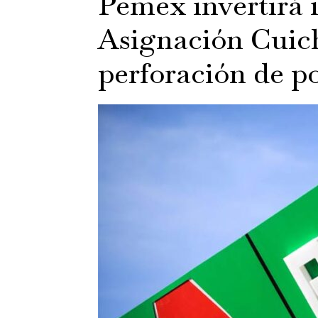
Pemex invertirá 
Asignación Cuic
perforación de p