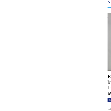
N
E
b
t
a
C
La