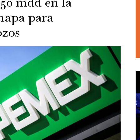
150 mdd en la
hapa para
ozos