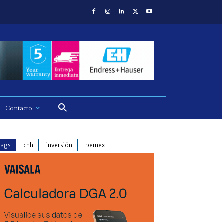
Contacto
tags
cnh
inversión
pemex