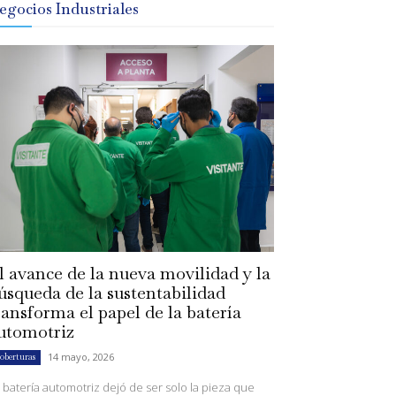
egocios Industriales
l avance de la nueva movilidad y la
úsqueda de la sustentabilidad
ransforma el papel de la batería
utomotriz
14 mayo, 2026
oberturas
 batería automotriz dejó de ser solo la pieza que