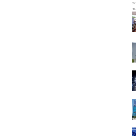
pe
ma