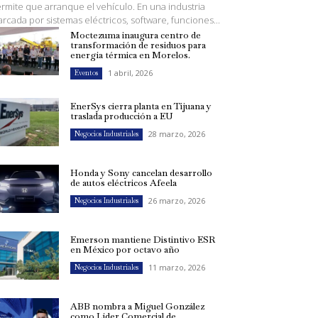
rmite que arranque el vehículo. En una industria
rcada por sistemas eléctricos, software, funciones...
Moctezuma inaugura centro de
transformación de residuos para
energía térmica en Morelos.
1 abril, 2026
Eventos
EnerSys cierra planta en Tijuana y
traslada producción a EU
28 marzo, 2026
Negocios Industriales
Honda y Sony cancelan desarrollo
de autos eléctricos Afeela
26 marzo, 2026
Negocios Industriales
Emerson mantiene Distintivo ESR
en México por octavo año
11 marzo, 2026
Negocios Industriales
ABB nombra a Miguel González
como Líder Comercial de