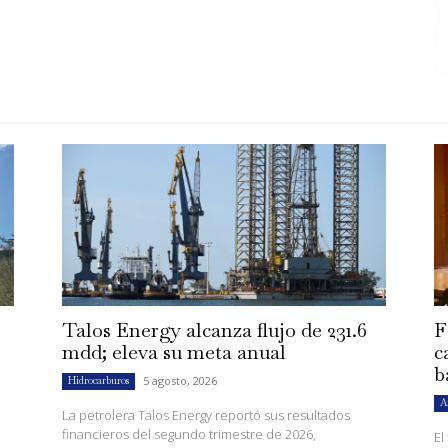
Talos Energy alcanza flujo de 231.6
F
mdd; eleva su meta anual
c
b
5 agosto, 2026
Hidrocarburos
A
La petrolera Talos Energy reportó sus resultados
financieros del segundo trimestre de 2026,
El