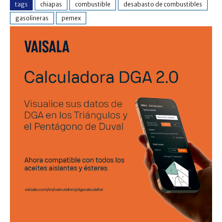
tags
chiapas
combustible
desabasto de combustibles
gasolineras
pemex