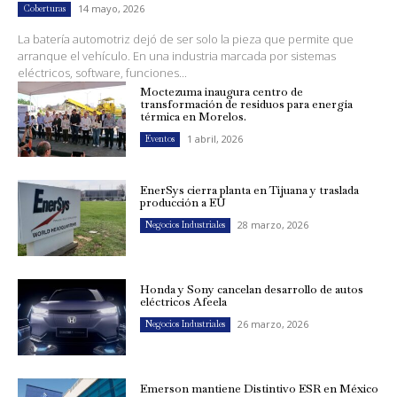
14 mayo, 2026
Coberturas
La batería automotriz dejó de ser solo la pieza que permite que
arranque el vehículo. En una industria marcada por sistemas
eléctricos, software, funciones...
Moctezuma inaugura centro de
transformación de residuos para energía
térmica en Morelos.
1 abril, 2026
Eventos
EnerSys cierra planta en Tijuana y traslada
producción a EU
28 marzo, 2026
Negocios Industriales
Honda y Sony cancelan desarrollo de autos
eléctricos Afeela
26 marzo, 2026
Negocios Industriales
Emerson mantiene Distintivo ESR en México