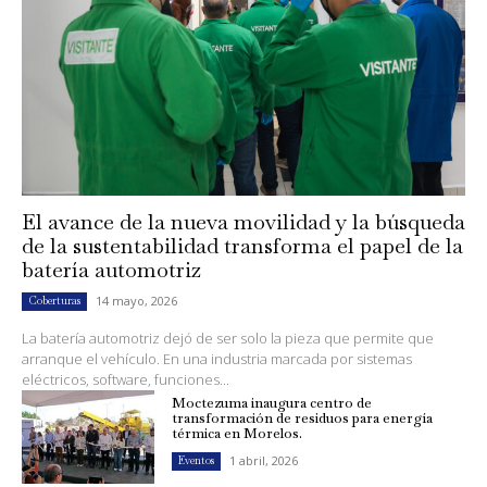
El avance de la nueva movilidad y la búsqueda
de la sustentabilidad transforma el papel de la
batería automotriz
14 mayo, 2026
Coberturas
La batería automotriz dejó de ser solo la pieza que permite que
arranque el vehículo. En una industria marcada por sistemas
eléctricos, software, funciones...
Moctezuma inaugura centro de
transformación de residuos para energía
térmica en Morelos.
1 abril, 2026
Eventos