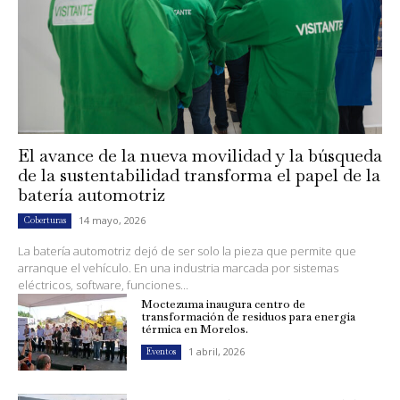
El avance de la nueva movilidad y la búsqueda
de la sustentabilidad transforma el papel de la
batería automotriz
14 mayo, 2026
Coberturas
La batería automotriz dejó de ser solo la pieza que permite que
arranque el vehículo. En una industria marcada por sistemas
eléctricos, software, funciones...
Moctezuma inaugura centro de
transformación de residuos para energía
térmica en Morelos.
1 abril, 2026
Eventos