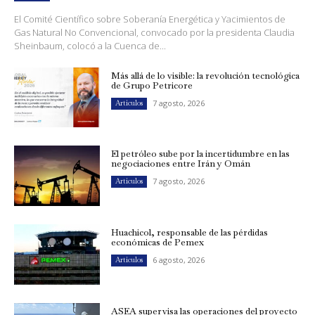
El Comité Científico sobre Soberanía Energética y Yacimientos de
Gas Natural No Convencional, convocado por la presidenta Claudia
Sheinbaum, colocó a la Cuenca de...
Más allá de lo visible: la revolución tecnológica
de Grupo Petricore
7 agosto, 2026
Artículos
El petróleo sube por la incertidumbre en las
negociaciones entre Irán y Omán
7 agosto, 2026
Artículos
Huachicol, responsable de las pérdidas
económicas de Pemex
6 agosto, 2026
Artículos
ASEA supervisa las operaciones del proyecto