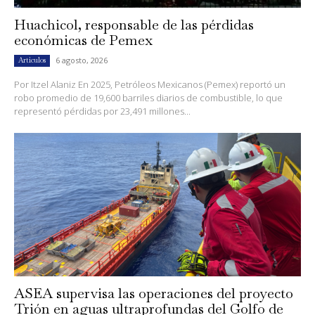
Huachicol, responsable de las pérdidas
económicas de Pemex
6 agosto, 2026
Artículos
Por Itzel Alaniz En 2025, Petróleos Mexicanos (Pemex) reportó un
robo promedio de 19,600 barriles diarios de combustible, lo que
representó pérdidas por 23,491 millones...
ASEA supervisa las operaciones del proyecto
Trión en aguas ultraprofundas del Golfo de