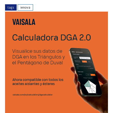
tags
ienova