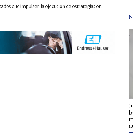
tados que impulsen la ejecución de estrategias en
N
E
b
t
a