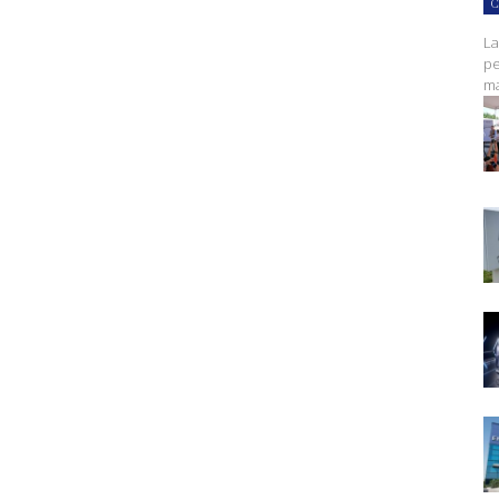
C
La
pe
ma