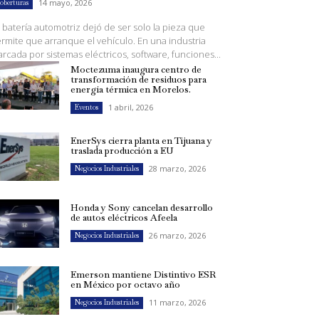
14 mayo, 2026
oberturas
 batería automotriz dejó de ser solo la pieza que
rmite que arranque el vehículo. En una industria
rcada por sistemas eléctricos, software, funciones...
Moctezuma inaugura centro de
transformación de residuos para
energía térmica en Morelos.
1 abril, 2026
Eventos
EnerSys cierra planta en Tijuana y
traslada producción a EU
28 marzo, 2026
Negocios Industriales
Honda y Sony cancelan desarrollo
de autos eléctricos Afeela
26 marzo, 2026
Negocios Industriales
Emerson mantiene Distintivo ESR
en México por octavo año
11 marzo, 2026
Negocios Industriales