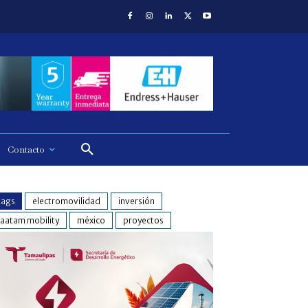
Contacto
tags
electromovilidad
inversión
laatam mobility
méxico
proyectos