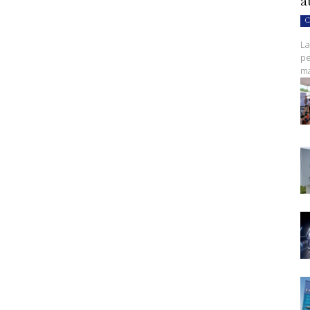
a
C
La
pe
ma