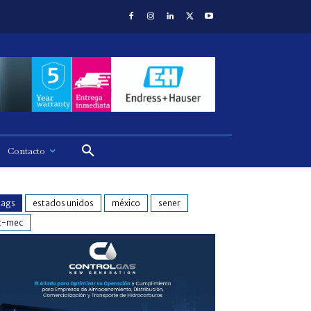
Contacto
tags
estados unidos
méxico
sener
t-mec