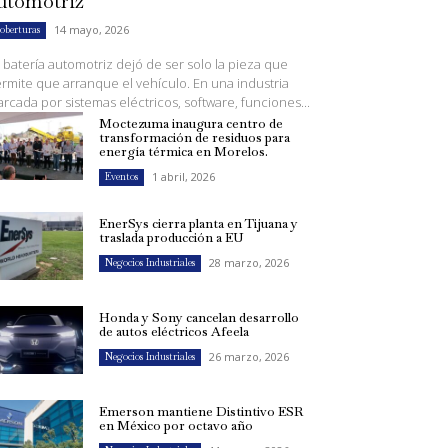
utomotriz
14 mayo, 2026
oberturas
 batería automotriz dejó de ser solo la pieza que
rmite que arranque el vehículo. En una industria
rcada por sistemas eléctricos, software, funciones...
Moctezuma inaugura centro de
transformación de residuos para
energía térmica en Morelos.
1 abril, 2026
Eventos
EnerSys cierra planta en Tijuana y
traslada producción a EU
28 marzo, 2026
Negocios Industriales
Honda y Sony cancelan desarrollo
de autos eléctricos Afeela
26 marzo, 2026
Negocios Industriales
Emerson mantiene Distintivo ESR
en México por octavo año