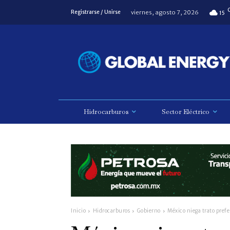
viernes, agosto 7, 2026
Registrarse / Unirse
15
Hidrocarburos
Sector Eléctrico
Inicio
Hidrocarburos
Gobierno
México niega trato prefe