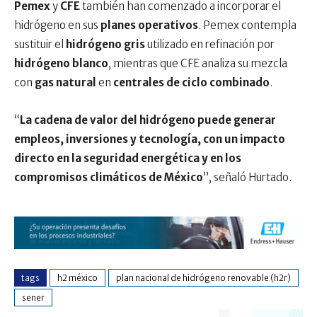
Pemex
y
CFE
también han comenzado a incorporar el
hidrógeno en sus
planes operativos
. Pemex contempla
sustituir el
hidrógeno gris
utilizado en refinación por
hidrógeno blanco
, mientras que CFE analiza su mezcla
con
gas natural
en
centrales de ciclo combinado
.
“
La cadena de valor del hidrógeno puede generar
empleos, inversiones y tecnología, con un impacto
directo en la seguridad energética y en los
compromisos climáticos de México
”, señaló Hurtado.
tags
h2 méxico
plan nacional de hidrógeno renovable (h2r)
sener