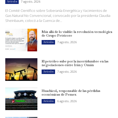
7 agosto, 2026
Artículos
El Comité Científico sobre Soberanía Energética y Yacimientos de
Gas Natural No Convencional, convocado por la presidenta Claudia
Sheinbaum, colocó a la Cuenca de...
Más allá de lo visible: la revolución tecnológica
de Grupo Petricore
7 agosto, 2026
Artículos
El petróleo sube por la incertidumbre en las
negociaciones entre Irán y Omán
7 agosto, 2026
Artículos
Huachicol, responsable de las pérdidas
económicas de Pemex
6 agosto, 2026
Artículos