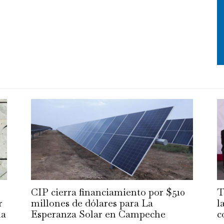
CIP cierra financiamiento por $510
T
r
millones de dólares para La
l
la
Esperanza Solar en Campeche
c