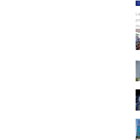
C
La
pe
ma