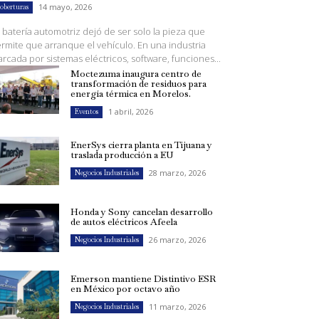
14 mayo, 2026
oberturas
 batería automotriz dejó de ser solo la pieza que
rmite que arranque el vehículo. En una industria
rcada por sistemas eléctricos, software, funciones...
Moctezuma inaugura centro de
transformación de residuos para
energía térmica en Morelos.
1 abril, 2026
Eventos
EnerSys cierra planta en Tijuana y
traslada producción a EU
28 marzo, 2026
Negocios Industriales
Honda y Sony cancelan desarrollo
de autos eléctricos Afeela
26 marzo, 2026
Negocios Industriales
Emerson mantiene Distintivo ESR
en México por octavo año
11 marzo, 2026
Negocios Industriales