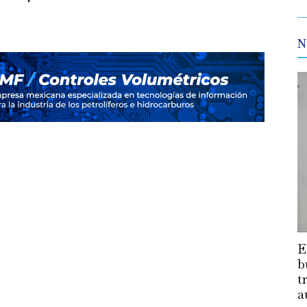
N
E
b
t
a