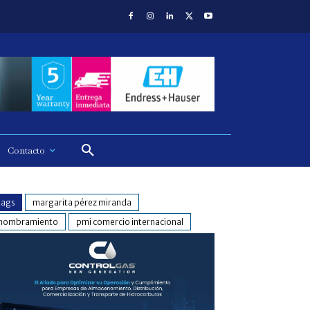
Contacto
tags
margarita pérez miranda
nombramiento
pmi comercio internacional