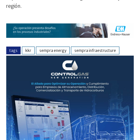
región.
tags
kkr
sempra energy
sempra infraestructure