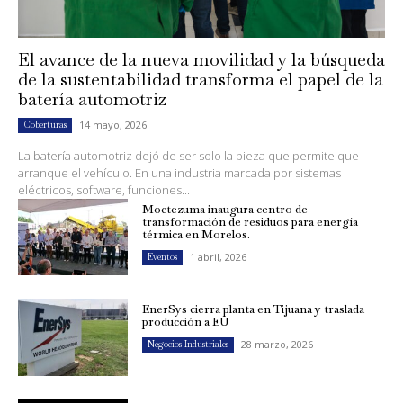
El avance de la nueva movilidad y la búsqueda
de la sustentabilidad transforma el papel de la
batería automotriz
14 mayo, 2026
Coberturas
La batería automotriz dejó de ser solo la pieza que permite que
arranque el vehículo. En una industria marcada por sistemas
eléctricos, software, funciones...
Moctezuma inaugura centro de
transformación de residuos para energía
térmica en Morelos.
1 abril, 2026
Eventos
EnerSys cierra planta en Tijuana y traslada
producción a EU
28 marzo, 2026
Negocios Industriales