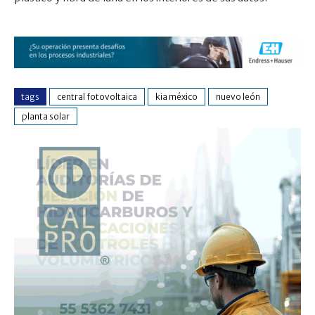
tags
central fotovoltaica
kia méxico
nuevo león
planta solar