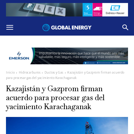
Inicio
Hidrocarburos
Ductos y Gas
Kazajistán y Gazprom firman acuerdo
para procesar gas del yacimiento Karachaganak
Kazajistán y Gazprom firman
acuerdo para procesar gas del
yacimiento Karachaganak