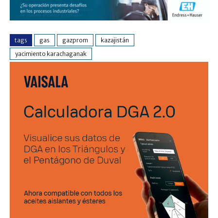
tags
gas
gazprom
kazajistán
yacimiento karachaganak