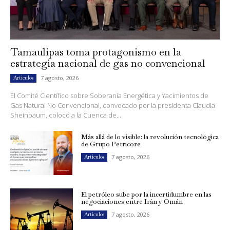
Tamaulipas toma protagonismo en la
estrategia nacional de gas no convencional
7 agosto, 2026
Artículos
El Comité Científico sobre Soberanía Energética y Yacimientos de
Gas Natural No Convencional, convocado por la presidenta Claudia
Sheinbaum, colocó a la Cuenca de...
Más allá de lo visible: la revolución tecnológica
de Grupo Petricore
7 agosto, 2026
Artículos
El petróleo sube por la incertidumbre en las
negociaciones entre Irán y Omán
7 agosto, 2026
Artículos