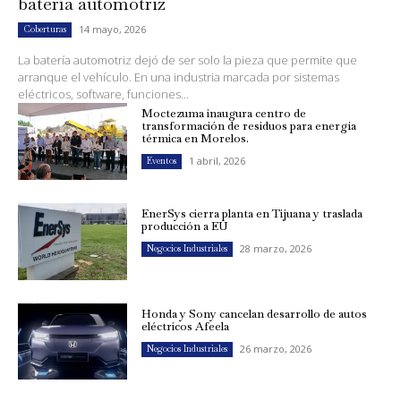
batería automotriz
14 mayo, 2026
Coberturas
La batería automotriz dejó de ser solo la pieza que permite que
arranque el vehículo. En una industria marcada por sistemas
eléctricos, software, funciones...
Moctezuma inaugura centro de
transformación de residuos para energía
térmica en Morelos.
1 abril, 2026
Eventos
EnerSys cierra planta en Tijuana y traslada
producción a EU
28 marzo, 2026
Negocios Industriales
Honda y Sony cancelan desarrollo de autos
eléctricos Afeela
26 marzo, 2026
Negocios Industriales