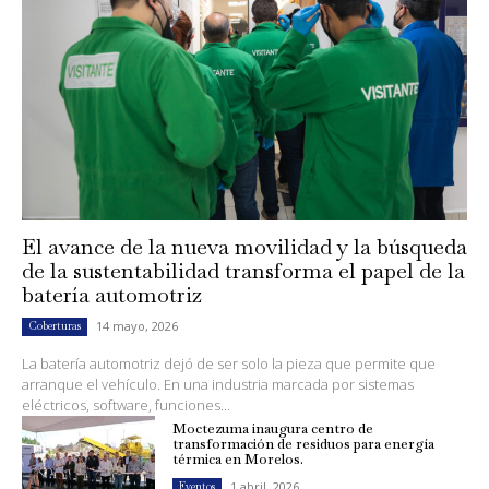
El avance de la nueva movilidad y la búsqueda
de la sustentabilidad transforma el papel de la
batería automotriz
14 mayo, 2026
Coberturas
La batería automotriz dejó de ser solo la pieza que permite que
arranque el vehículo. En una industria marcada por sistemas
eléctricos, software, funciones...
Moctezuma inaugura centro de
transformación de residuos para energía
térmica en Morelos.
1 abril, 2026
Eventos