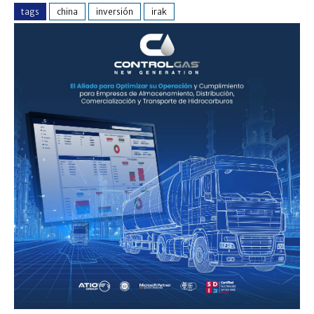
tags
china
inversión
irak