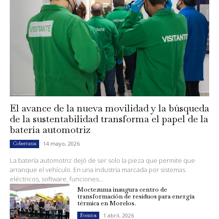
El avance de la nueva movilidad y la búsqueda
de la sustentabilidad transforma el papel de la
batería automotriz
14 mayo, 2026
Coberturas
La batería automotriz dejó de ser solo la pieza que permite que
arranque el vehículo. En una industria marcada por sistemas
eléctricos, software, funciones...
Moctezuma inaugura centro de
transformación de residuos para energía
térmica en Morelos.
1 abril, 2026
Eventos